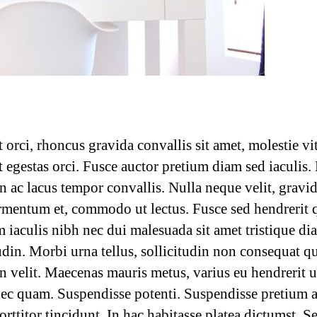
t orci, rhoncus gravida convallis sit amet, molestie vit
t egestas orci. Fusce auctor pretium diam sed iaculis
n ac lacus tempor convallis. Nulla neque velit, gravid
rmentum et, commodo ut lectus. Fusce sed hendrerit
 iaculis nibh nec dui malesuada sit amet tristique di
udin. Morbi urna tellus, sollicitudin non consequat qu
in velit. Maecenas mauris metus, varius eu hendrerit u
nec quam. Suspendisse potenti. Suspendisse pretium a
orttitor tincidunt. In hac habitasse platea dictumst. S