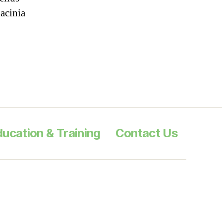
lacinia
ucation & Training
Contact Us