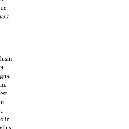
que
uada
ulusm
et
agna.
am.
est.
in
t.
o in
ellus