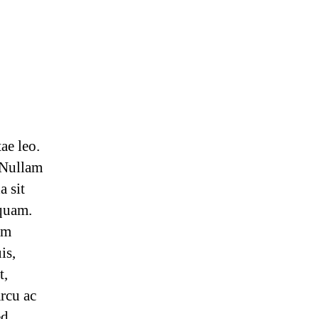
ae leo.
. Nullam
a sit
 quam.
am
is,
t,
rcu ac
ed