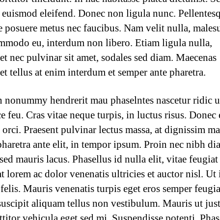
t euismod eleifend. Donec non ligula nunc. Pellentes
e posuere metus nec faucibus. Nam velit nulla, males
mmodo eu, interdum non libero. Etiam ligula nulla,
et nec pulvinar sit amet, sodales sed diam. Maecenas
et tellus at enim interdum et semper ante pharetra.
 nonummy hendrerit mau phaselntes nascetur ridic 
e feu. Cras vitae neque turpis, in luctus risus. Donec 
t orci. Praesent pulvinar lectus massa, at dignissim m
haretra ante elit, in tempor ipsum. Proin nec nibh di
ed mauris lacus. Phasellus id nulla elit, vitae feugiat 
 lorem ac dolor venenatis ultricies et auctor nisl. Ut 
felis. Mauris venenatis turpis eget eros semper feugia
uscipit aliquam tellus non vestibulum. Mauris ut just
rttitor vehicula eget sed mi. Suspendisse potenti. Phas