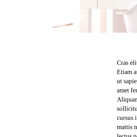
Cras eli
Etiam a
ut sapie
amet fe
Aliquam
sollicit
cursus 
mattis 
lectus p