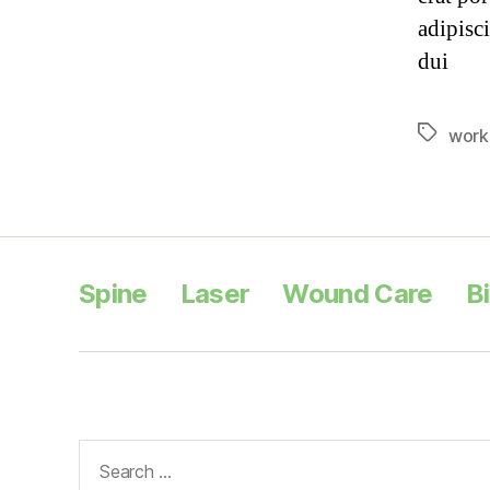
adipisci
dui
work
Spine
Laser
Wound Care
B