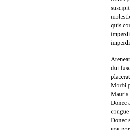
suscipi
molesti
quis co
imperdi
imperdi
Arenean
dui fusc
placera
Morbi p
Mauris s
Donec at
congue 
Donec s
erat po